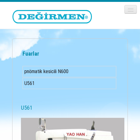
Fuarlar
pnömatik kesicili N600
U561
U561