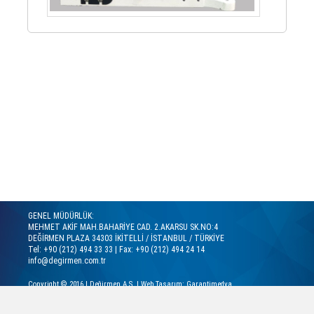
GENEL MÜDÜRLÜK:
MEHMET AKİF MAH.BAHARİYE CAD. 2.AKARSU SK.NO:4
DEĞİRMEN PLAZA 34303 İKİTELLİ / İSTANBUL / TÜRKİYE
Tel: +90 (212) 494 33 33 | Fax: +90 (212) 494 24 14
info@degirmen.com.tr
Copyright © 2016 |
Değirmen A.Ş.
|
Web Tasarım: Garantimedya
TEKSTİL GRUBU LAZER GRAVÜR TESİSİ:
Bahçelievler O.S.B. Mah. 12. Cad. No:1 Pruva Ajans Sitesi
Kapaklı / TEKİRDAĞ - Türkiye