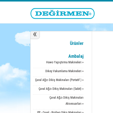
«
Ürünler
Ambalaj
Hawo Yapıştırma Makineleri »
Dikey Vakumlama Makineleri »
Çuval Ağzı Dikiş Makinaları (Portatif ) »
Çuval Ağzı Dikiş Makinaları (Sabit) »
Çuval Ağzı Dikiş Makinaları
Aksesuarları »
PP - Çuval - Bigbag Dikiş Makinaları »