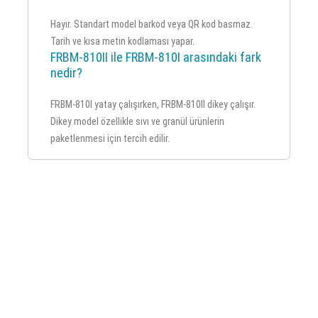
Hayır. Standart model barkod veya QR kod basmaz.
Tarih ve kısa metin kodlaması yapar.
FRBM-810II ile FRBM-810I arasındaki fark
nedir?
FRBM-810I yatay çalışırken, FRBM-810II dikey çalışır.
Dikey model özellikle sıvı ve granül ürünlerin
paketlenmesi için tercih edilir.