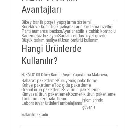
Avantajları
Dikey bantlı poşet yapıştırma sistemi
Sürekli ve kesintisiz çalışma
Tarih kodlama özelliği
Parti numarası baskısı
Ayarlanabilir sıcaklık kontrolü
Kademesiz hız ayarı
Sağlam endüstriyel gövde
Düşük bakım maliyeti
Uzun ömürlü kullanım
Hangi Ürünlerde
Kullanılır?
FRBM-810II Dikey Bantlı Poşet Yapıştırma Makinesi;
Baharat paketleme
Kuruyemiş paketleme
Kahve paketleme
Toz gıda paketleme
Granül ürün paketleme
Sıvı ürün paketleme
Kimyasal ürün paketleme
Kozmetik ürün paketleme
Tarım ürünleri paketleme
işlemlerinde
Laboratuvar ürünleri ambalajlama
güvenle
kullanılmaktadır.