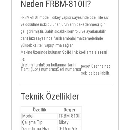
Neden FRBM-810II?
FRBM-810II modeli, dikey yapısı sayesinde özellikle sıvı
ve dökülme riski bulunan ürünlerin paketlenmesi için
geliştirilmiştir. Sabit sıcaklık kontrolü ve ayarlanabilir
bant hızı sayesinde farklı ambalaj malzemelerinde
yüksek kaliteli yapıştırma sağlar.
Makine üzerinde bulunan
Solid Ink kodlama sistemi
ile;
Üretim tarihi
Son kullanma tarihi
poşet üzerine net
Parti (Lot) numarası
Seri numarası
şekilde basılabilir.
Teknik Özellikler
Özellik
Değer
Model
FRBM-810II
Çalışma Tipi
Dikey
Yapıştırma Hızı
0-16 m/dk