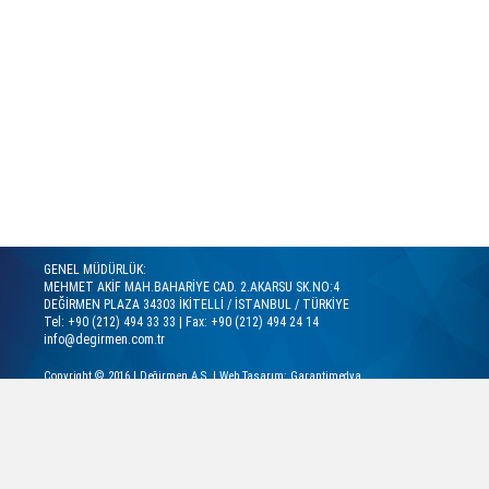
GENEL MÜDÜRLÜK:
MEHMET AKİF MAH.BAHARİYE CAD. 2.AKARSU SK.NO:4
DEĞİRMEN PLAZA 34303 İKİTELLİ / İSTANBUL / TÜRKİYE
Tel: +90 (212) 494 33 33 | Fax: +90 (212) 494 24 14
info@degirmen.com.tr
Copyright © 2016 |
Değirmen A.Ş.
|
Web Tasarım: Garantimedya
TEKSTİL GRUBU LAZER GRAVÜR TESİSİ:
Bahçelievler O.S.B. Mah. 12. Cad. No:1 Pruva Ajans Sitesi
Kapaklı / TEKİRDAĞ - Türkiye
Tel: +90 282 725 42 80 | Fax: +90 282 725 34 26
info@degirmen.com.tr
YEDEK PARÇA SERVİS GRUBU: