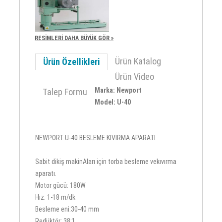
RESİMLERİ DAHA BÜYÜK GÖR »
Ürün Katalog
Ürün Özellikleri
Ürün Video
Marka: Newport
Talep Formu
Model: U-40
NEWPORT U-40 BESLEME KIVIRMA APARATI
Sabit dikiş makinAları için torba besleme vekıvırma
aparatı.
Motor gücü: 180W
Hız: 1-18 m/dk
Besleme eni:30-40 mm
Redüktör: 38:1