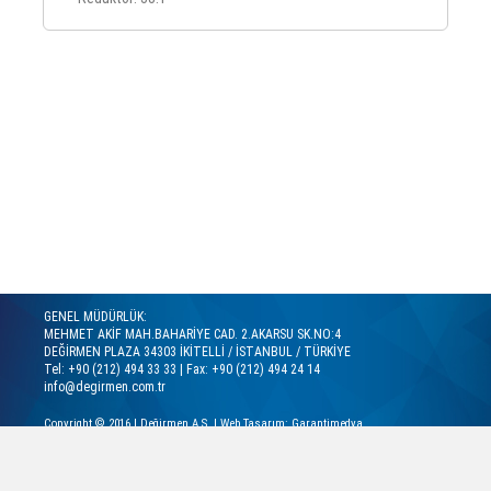
GENEL MÜDÜRLÜK:
MEHMET AKİF MAH.BAHARİYE CAD. 2.AKARSU SK.NO:4
DEĞİRMEN PLAZA 34303 İKİTELLİ / İSTANBUL / TÜRKİYE
Tel: +90 (212) 494 33 33 | Fax: +90 (212) 494 24 14
info@degirmen.com.tr
Copyright © 2016 |
Değirmen A.Ş.
|
Web Tasarım: Garantimedya
TEKSTİL GRUBU LAZER GRAVÜR TESİSİ:
Bahçelievler O.S.B. Mah. 12. Cad. No:1 Pruva Ajans Sitesi
Kapaklı / TEKİRDAĞ - Türkiye
Tel: +90 282 725 42 80 | Fax: +90 282 725 34 26